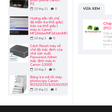
phun pixma Canon
P2
VỪA XEM
23
thg 11
0
Hướng dẫn tắt chế
độ kiểm tra khổ giấy(
Chip
báo sai khổ giấy )
(PGI
máy in Canon
MF244dw/MF241dn/MF232w
Chíp i
2700B
10
thg 3
0
tự độn
bơm mự
Cách Reset máy về
lắp h
chế độ mặc định của
các d
nhà sản xuất,
IB407
Password Admin
mặc định máy in
Canon G3000
10
thg 3
0
Bảng tra mã lỗi máy
photocopy Canon
IR2520/2525/2530/2535/2545...
23
thg 11
0