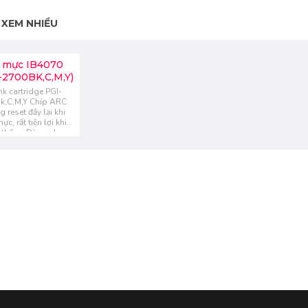
XEM NHIỀU
 mực IB4070
-2700BK,C,M,Y)
nk cartridge PGI-
k,C,M,Y Chíp ARC
g reset đầy lại khi
c, rất tiện lợi khi
ệ thống Dùng cho
òng máy Canon :
0/MB5070..