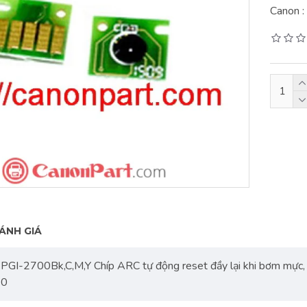
Canon 
P9100Cdn
ÁNH GIÁ
e PGI-2700Bk,C,M,Y Chíp ARC tự động reset đầy lại khi bơm mực, 
70