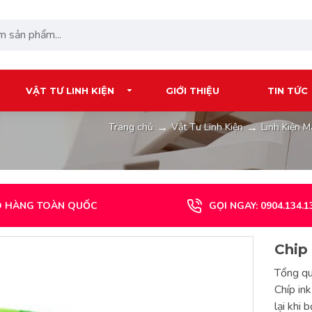
VẬT TƯ LINH KIỆN
GIỚI THIỆU
TIN TỨC
Vật Tư Linh Kiện
Linh Kiện 
Trang chủ
O HÀNG TOÀN QUỐC
GỌI NGAY: 0904.134.1
Chip
Tổng q
Chíp in
lại khi