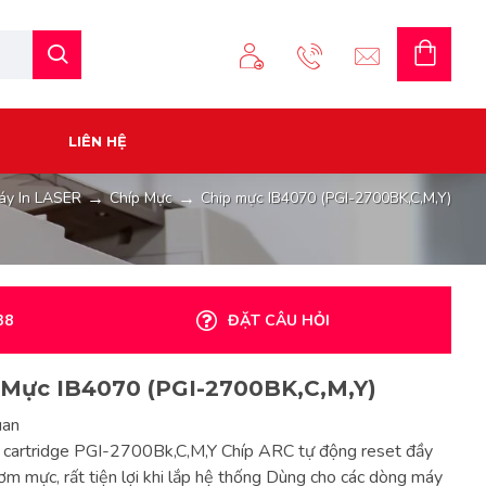
LIÊN HỆ
Máy In LASER
Chíp Mực
Chip mực IB4070 (PGI-2700BK,C,M,Y)
38
ĐẶT CÂU HỎI
 Mực IB4070 (PGI-2700BK,C,M,Y)
uan
k cartridge PGI-2700Bk,C,M,Y Chíp ARC tự động reset đầy
 bơm mực, rất tiện lợi khi lắp hệ thống Dùng cho các dòng máy