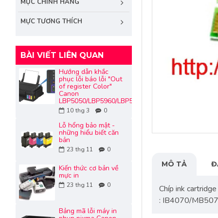
MỰC CHÍNH HÃNG
MỰC TƯƠNG THÍCH
BÀI VIẾT LIÊN QUAN
Hướng dẫn khắc
phục lỗi báo lỗi "Out
of register Color"
Canon
LBP5050/LBP5960/LBP5970/LBP7100/LBP7200/LB
10
thg 3
0
Lỗ hổng bảo mật -
những hiểu biết căn
bản
23
thg 11
0
MÔ TẢ
Đ
Kiến thức cơ bản về
mực in
23
thg 11
0
Chíp ink cartridg
: IB4070/MB50
Bảng mã lỗi máy in