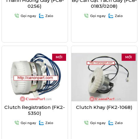
Thanh Hướng Giấy (FC8-
Bộ Cần Gạt Tách Giấy (FC8-
0256)
0183/0208)
Gọi ngay
Zalo
Gọi ngay
Zalo
MỚI
MỚI
Clutch Registration (FK2-
Clutch Khay (FK2-1068)
5350)
Gọi ngay
Zalo
Gọi ngay
Zalo