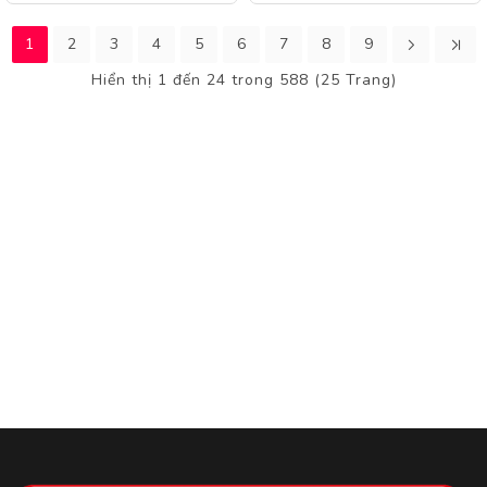
1
2
3
4
5
6
7
8
9
Hiển thị 1 đến 24 trong 588 (25 Trang)