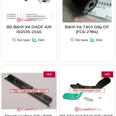
Bộ Bánh Xe DADF AA1
Bánh Xe Tách Giấy DF
IR2535-2545
(FC6-2784)
Gọi ngay
Zalo
Gọi ngay
Zalo
MỚI
MỚI