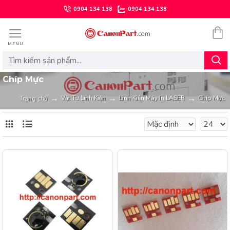
0904 134 138
0904 134 138
Chíp Mực
Vật Tư Linh Kiện
Linh Kiện Máy In LASER
Chíp Mực
Trang chủ