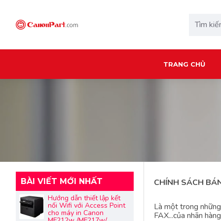
TRANG CHỦ
BÀI VIẾT MỚI NHẤT
CHÍNH SÁCH BÁ
Hướng dẫn thiết lập kết
nối Wifi với Access Point
Là một trong nhữn
cho máy in Canon
FAX...của nhãn hàng
MF212w /MF217w/