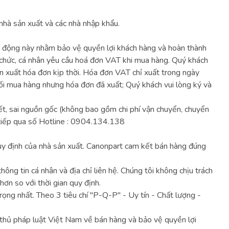
nhà sản xuất và các nhà nhập khẩu.
t động này nhằm bảo vệ quyền lợi khách hàng và hoàn thành
 chức, cá nhân yêu cầu hoá đơn VAT khi mua hàng. Quý khách
án xuất hóa đơn kịp thời. Hóa đơn VAT chỉ xuất trong ngày
ối mua hàng nhưng hóa đơn đã xuất; Quý khách vui lòng ký và
t, sai nguồn gốc (không bao gồm chi phí vận chuyển, chuyển
tiếp qua số Hotline : 0904.134.138
quy định của nhà sản xuất. Canonpart cam kết bán hàng đúng
ng tin cá nhân và địa chỉ liên hệ. Chúng tôi không chịu trách
hơn so với thời gian quy định.
rọng nhất. Theo 3 tiêu chí ''P-Q-P" - Uy tín - Chất lượng -
n thủ pháp luật Việt Nam về bán hàng và bảo vệ quyền lợi