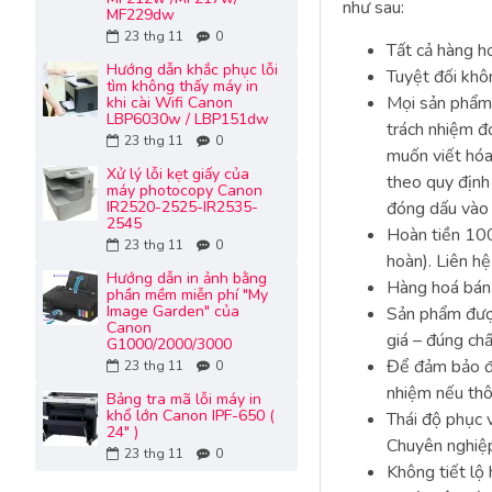
như sau:
MF229dw
23
thg 11
0
Tất cả hàng h
Hướng dẫn khắc phục lỗi
Tuyệt đối khô
tìm không thấy máy in
Mọi sản phẩm 
khi cài Wifi Canon
LBP6030w / LBP151dw
trách nhiệm đ
23
thg 11
0
muốn viết hóa
Xử lý lỗi kẹt giấy của
theo quy định
máy photocopy Canon
IR2520-2525-IR2535-
đóng dấu vào
2545
Hoàn tiền 100
23
thg 11
0
hoàn). Liên h
Hướng dẫn in ảnh bằng
Hàng hoá bán 
phần mềm miễn phí "My
Image Garden" của
Sản phẩm được
Canon
giá – đúng chấ
G1000/2000/3000
Để đảm bảo đủ 
23
thg 11
0
nhiệm nếu thôn
Bảng tra mã lỗi máy in
khổ lớn Canon IPF-650 (
Thái độ phục v
24" )
Chuyên nghiệ
23
thg 11
0
Không tiết lộ