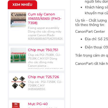
người tiêu dùn
XEM NHIỀU
Khách hàng sẽ
khuyến mại củ
Cụm sấy Canon
IR6555/6565i (FM3-
Uy tín - Chất lượng
7358)
tôi theo thông tin:
Fixing upper assembly
CanonPart Center
Dùng cho các dòng máy
copier Canon IRadv
Địa chỉ: Số 2
6055/6065/6075/6255/6265/6275/6555/6565/6575..
Điện thoại: 
Chip mực 750,751
Trân trọng cám ơn q
Chip ink PGI-750BK, CLI-
751BK,C,M,Y,GY Dùng
cho các dòng máy
CanonPart rất hân 
Canon pixma:
IP7270/MG5470/6370/6470/7170
IX6870.....
Chip mực 725,726
Chip ink : PGI-725BK, CLI-
726BK,C,M,Y
IX6560/6550..
Mực PG-40