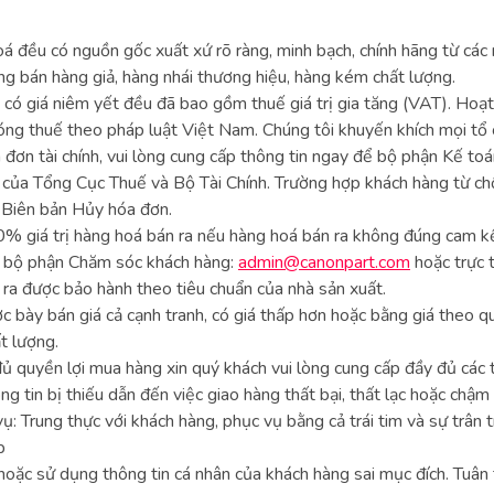
oá đều có nguồn gốc xuất xứ rõ ràng, minh bạch, chính hãng từ các 
ng bán hàng giả, hàng nhái thương hiệu, hàng kém chất lượng.
có giá niêm yết đều đã bao gồm thuế giá trị gia tăng (VAT). Hoạ
óng thuế theo pháp luật Việt Nam. Chúng tôi khuyến khích mọi tổ
 đơn tài chính, vui lòng cung cấp thông tin ngay để bộ phận Kế to
 của Tổng Cục Thuế và Bộ Tài Chính. Trường hợp khách hàng từ ch
 Biên bản Hủy hóa đơn.
% giá trị hàng hoá bán ra nếu hàng hoá bán ra không đúng cam kế
ệ bộ phận Chăm sóc khách hàng:
admin@canonpart.com
hoặc trực 
ra được bảo hành theo tiêu chuẩn của nhà sản xuất.
 bày bán giá cả cạnh tranh, có giá thấp hơn hoặc bằng giá theo 
t lượng.
quyền lợi mua hàng xin quý khách vui lòng cung cấp đầy đủ các thô
g tin bị thiếu dẫn đến việc giao hàng thất bại, thất lạc hoặc chậm 
ụ: Trung thực với khách hàng, phục vụ bằng cả trái tim và sự trân t
p
 hoặc sử dụng thông tin cá nhân của khách hàng sai mục đích. Tuâ