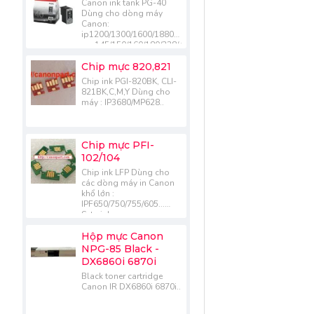
Canon ink tank PG-40
Dùng cho dòng máy
Canon:
ip1200/1300/1600/1880/1980
mp145/150/160/180/228/450/470/476/198
mx308/318..
Chip mực 820,821
Chip ink PGI-820BK, CLI-
821BK,C,M,Y Dùng cho
máy : IP3680/MP628..
Chip mực PFI-
102/104
Chip ink LFP Dùng cho
các dòng máy in Canon
khổ lớn :
IPF650/750/755/605...
Sets ink :
102BK/MBK/C/M/Y.....
Hộp mực Canon
NPG-85 Black -
DX6860i 6870i
Black toner cartridge
Canon IR DX6860i 6870i..