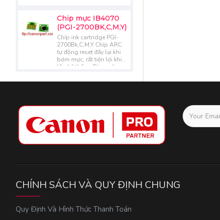
Chip mực IB4070
(PGI-2700BK,C,M,Y)
Chíp ink cartridge PGI-
2700Bk,C,M,Y Chíp ARC
tự động reset đầy lại khi
bơm mực, rất tiện lợi khi
lắp hệ thống Dùng cho
các dòng máy Canon :
IB4070/MB5070..
CHÍNH SÁCH VÀ QUY ĐỊNH CHUNG
Quy Định Và Hình Thức Thanh Toán