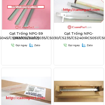
Gạt Trống NPG-59
Gạt Trống NPG-
C5045/C5255/C5250/C5035/C5030/C5235/C5240IRC5051/C5
(IR2002/2202)
Gọi ngay
Zalo
Gọi ngay
Zalo