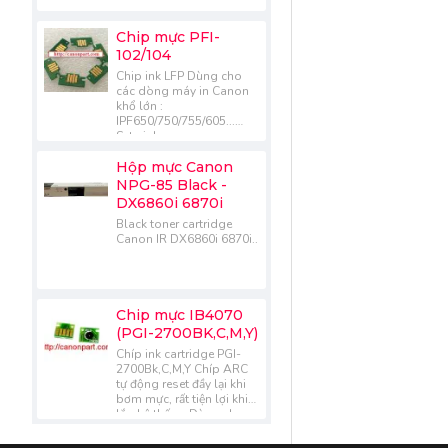
Chip mực PFI-
102/104
Chip ink LFP Dùng cho
các dòng máy in Canon
khổ lớn :
IPF650/750/755/605...
Sets ink :
102BK/MBK/C/M/Y.....
Hộp mực Canon
NPG-85 Black -
DX6860i 6870i
Black toner cartridge
Canon IR DX6860i 6870i..
Chip mực IB4070
(PGI-2700BK,C,M,Y)
Chíp ink cartridge PGI-
2700Bk,C,M,Y Chíp ARC
tự động reset đầy lại khi
bơm mực, rất tiện lợi khi
lắp hệ thống Dùng cho
các dòng máy Canon :
IB4070/MB5070..