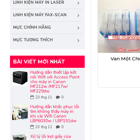
LINH KIỆN MÁY IN LASER
LINH KIỆN MÁY FAX-SCAN
MỰC CHÍNH HÃNG
MỰC TƯƠNG THÍCH
Van Một Chi
BÀI VIẾT MỚI NHẤT
Hướng dẫn thiết lập kết
nối Wifi với Access Point
cho máy in Canon
MF212w /MF217w/
MF229dw
23
thg 11
0
Hướng dẫn khắc phục lỗi
tìm không thấy máy in
khi cài Wifi Canon
LBP6030w / LBP151dw
23
thg 11
0
Xử lý lỗi kẹt giấy của