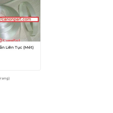
ẫn Liên Tục (mét)
Trang)