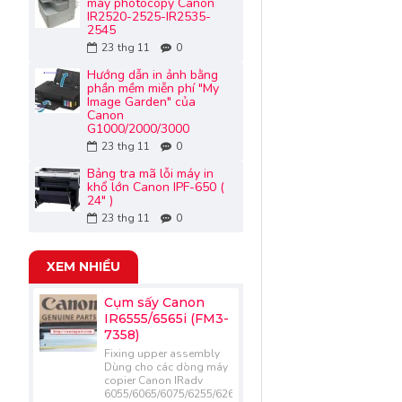
máy photocopy Canon
IR2520-2525-IR2535-
2545
23
thg 11
0
Hướng dẫn in ảnh bằng
phần mềm miễn phí "My
Image Garden" của
Canon
G1000/2000/3000
23
thg 11
0
Bảng tra mã lỗi máy in
khổ lớn Canon IPF-650 (
24" )
23
thg 11
0
XEM NHIỀU
Cụm sấy Canon
IR6555/6565i (FM3-
7358)
Fixing upper assembly
Dùng cho các dòng máy
copier Canon IRadv
6055/6065/6075/6255/6265/6275/6555/6565/6575..