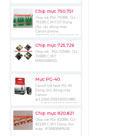
Chip mực 750,751
Chip ink PGI-750BK, CLI-
751BK,C,M,Y,GY Dùng
cho các dòng máy
Canon pixma:
IP7270/MG5470/6370/6470/7170
IX6870.....
Chip mực 725,726
Chip ink : PGI-725BK, CLI-
726BK,C,M,Y
IX6560/6550..
Mực PG-40
Canon ink tank PG-40
Dùng cho dòng máy
Canon:
ip1200/1300/1600/1880/1980
mp145/150/160/180/228/450/470/476/198
mx308/318..
Chip mực 820,821
Chip ink PGI-820BK, CLI-
821BK,C,M,Y Dùng cho
máy : IP3680/MP628..