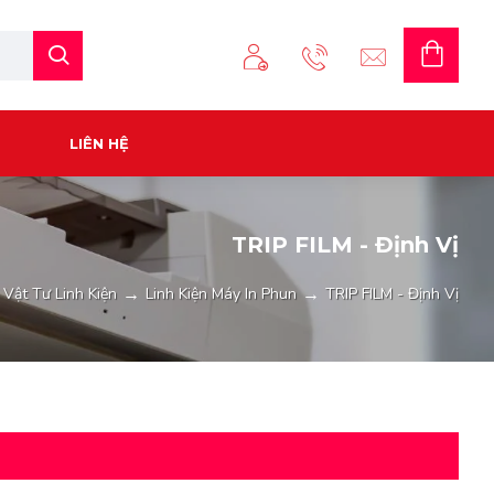
LIÊN HỆ
TRIP FILM - Định Vị
Vật Tư Linh Kiện
Linh Kiện Máy In Phun
TRIP FILM - Định Vị