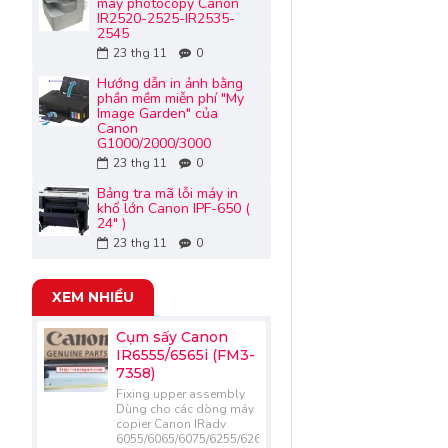
máy photocopy Canon
IR2520-2525-IR2535-
2545
23
thg 11
0
Hướng dẫn in ảnh bằng
phần mềm miễn phí "My
Image Garden" của
Canon
G1000/2000/3000
23
thg 11
0
Bảng tra mã lỗi máy in
khổ lớn Canon IPF-650 (
24" )
23
thg 11
0
XEM NHIỀU
Cụm sấy Canon
IR6555/6565i (FM3-
7358)
Fixing upper assembly
Dùng cho các dòng máy
copier Canon IRadv
6055/6065/6075/6255/6265/6275/6555/6565/6575..