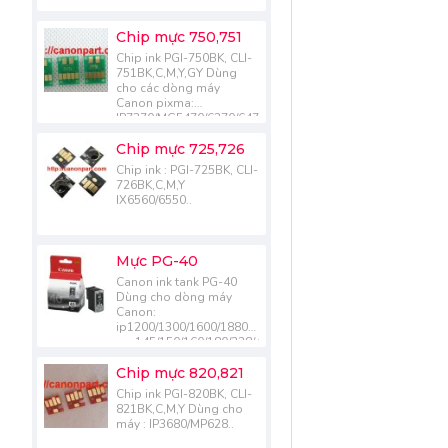
Chip mực 750,751
Chip ink PGI-750BK, CLI-
751BK,C,M,Y,GY Dùng
cho các dòng máy
Canon pixma:
IP7270/MG5470/6370/6470/7170
IX6870.....
Chip mực 725,726
Chip ink : PGI-725BK, CLI-
726BK,C,M,Y
IX6560/6550..
Mực PG-40
Canon ink tank PG-40
Dùng cho dòng máy
Canon:
ip1200/1300/1600/1880/1980
mp145/150/160/180/228/450/470/476/198
mx308/318..
Chip mực 820,821
Chip ink PGI-820BK, CLI-
821BK,C,M,Y Dùng cho
máy : IP3680/MP628..