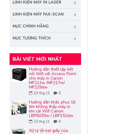
LINH KIỆN MÁY IN LASER
LINH KIỆN MÁY FAX-SCAN
MỰC CHÍNH HÃNG
MỰC TƯƠNG THÍCH
BÀI VIẾT MỚI NHẤT
Hướng dẫn thiết lập kết
nối Wifi với Access Point
cho máy in Canon
MF212w /MF217w/
MF229dw
23
thg 11
0
Hướng dẫn khắc phục lỗi
tìm không thấy máy in
khi cài Wifi Canon
LBP6030w / LBP151dw
23
thg 11
0
Xử lý lỗi kẹt giấy của