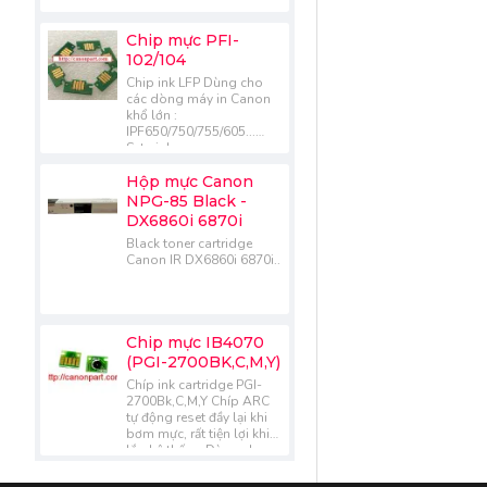
Chip mực PFI-
102/104
Chip ink LFP Dùng cho
các dòng máy in Canon
khổ lớn :
IPF650/750/755/605...
Sets ink :
102BK/MBK/C/M/Y.....
Hộp mực Canon
NPG-85 Black -
DX6860i 6870i
Black toner cartridge
Canon IR DX6860i 6870i..
Chip mực IB4070
(PGI-2700BK,C,M,Y)
Chíp ink cartridge PGI-
2700Bk,C,M,Y Chíp ARC
tự động reset đầy lại khi
bơm mực, rất tiện lợi khi
lắp hệ thống Dùng cho
các dòng máy Canon :
IB4070/MB5070..