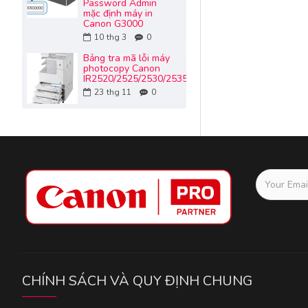
Password Admin
mặc định máy in
Canon G3000
10
thg 3
0
Bảng tra mã lỗi máy
photocopy Canon
IR2520/2525/2530/2535/2545...
23
thg 11
0
CHÍNH SÁCH VÀ QUY ĐỊNH CHUNG