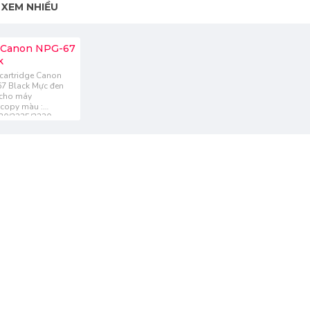
XEM NHIỀU
 Canon NPG-67
k
cartridge Canon
7 Black Mực đen
cho máy
copy màu :
20/3325/3330..