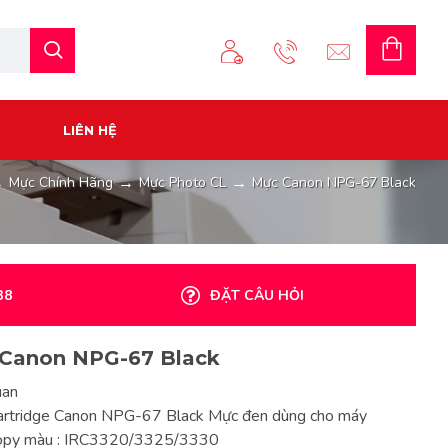
LIÊN HỆ
Mực Chính Hãng
Mực Photo CL
Mực Canon NPG-67 Black
38
ĐẶT CÂU HỎI
Canon NPG-67 Black
uan
artridge Canon NPG-67 Black Mực đen dùng cho máy
opy màu : IRC3320/3325/3330