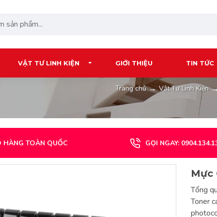
VẬT TƯ LINH KIỆN
GIỚI THIỆU
TIN TỨC
Vật Tư Linh Kiện
Trang chủ
O HÀNG TOÀN QUỐC
GỌI NGAY: 0904.134.1
Mực 
Tổng q
Toner c
photoc