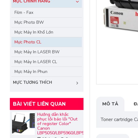
MỰC CHÍNH HÃNG
Film - Fax
Mực Photo BW
Mực Máy In Khổ Lớn
Mực Photo CL
Mực Máy In LASER BW
Mực Máy In LASER CL
Mực Máy In Phun
MỰC TƯƠNG THÍCH
MÔ TẢ
Đ
BÀI VIẾT LIÊN QUAN
Hướng dẫn khắc
Toner cartridge
phục lỗi báo lỗi "Out
of register Color"
Canon
LBP5050/LBP5960/LBP5970/LBP7100/LBP7200/LB