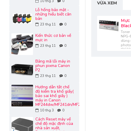
10
thg 3
0
VỪA XEM
Lỗ hổng bảo mật -
những hiểu biết căn
bản
Mực
23
thg 11
0
Blac
Toner 
Kiến thức cơ bản về
NPG-6
mực in
dùng 
photo
23
thg 11
0
IRC33
Bảng mã lỗi máy in
phun pixma Canon
P2
23
thg 11
0
Hướng dẫn tắt chế
độ kiểm tra khổ giấy(
báo sai khổ giấy )
máy in Canon
MF244dw/MF241dn/MF232w
10
thg 3
0
Cách Reset máy về
chế độ mặc định của
nhà sản xuất,